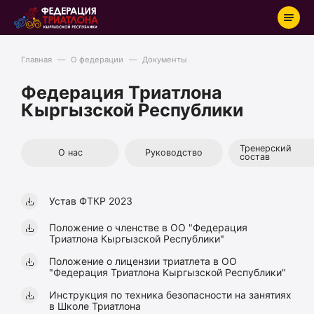
Главная
—
О федерации
—
Документы
Старты
Федерация Триатлона
Кыргызской Республики
Новости
Результаты
Тренерский
О нас
Руководство
Школы триатлона
состав
О федерации
Устав ФТКР 2023
Рейтинг
Положение о членстве в ОО "Федерация
Контакты
Триатлона Кыргызской Республики"
Положение о лицензии триатлета в ОО
"Федерация Триатлона Кыргызской Республики"
Вход
Инструкция по техника безопасности на занятиях
в Школе Триатлона